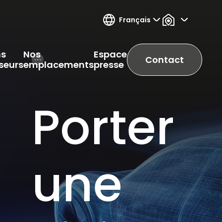
Français
ns
Nos
Espace
Contact
Open Hamburger Menu
sseurs
emplacements
presse
Porter
une