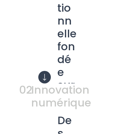
tio
nn
elle
fon
dé
e
sur
02
Innovation
l’a
numérique
mé
De
lior
s