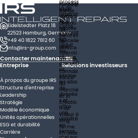
process
stratégi
l’ensem
us de
e de
ble de
réparat
croissa
notre
ion.
nce
réseau
Eidelstedter Platz 18
Cette
repose
de
intégrat
22523 Hamburg, Germany
sur
centres
ion
+49 40 1822 7812 60
l’excelle
de
réduit
nce
service.
info@irs-group.com
les
opérati
tâches
Contacter maintenant
onnelle,
manuell
Entreprise
Relations investisseurs
la
es,
connais
élimine
sance
À propos du groupe IRS
les silos
du
Structure d'entreprise
de
marché
donnée
Leadership
et la
s et
créatio
Stratégie
offre
n de
Modèle économique
une
valeur à
Unités opérationnelles
visibilité
long
ESG et durabilité
en
terme.
temps
Carrière
En nous
réel sur