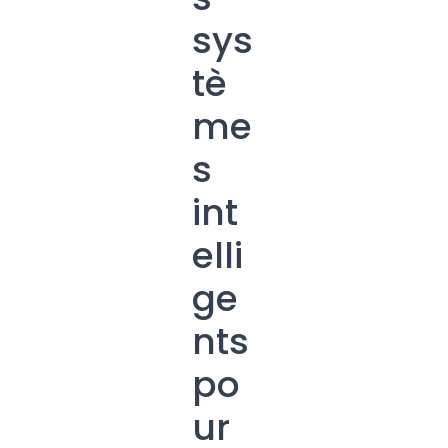
ati
sys
on
tè
co
me
nti
s
nu
int
e
elli
Nous
amélior
ge
ons
l’efficac
nts
ité de
nos
po
centres
de
ur
réparat
ion