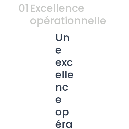
01
Excellence
opérationnelle
Un
e
exc
elle
nc
e
op
éra