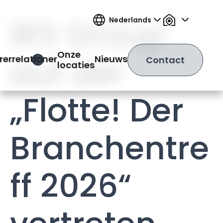
IRS Group
Nederlands
Onze
auf der
rerrelationer
Nieuws
Contact
Open Hamburger Menu
locaties
„Flotte! Der
Branchentre
ff 2026“