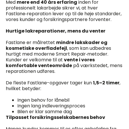
Med
mere end 40 års erfaring
inden for
professionelt lakarbejde sikrer vi, at hver
Fastlane‑reparation lever op til de høje standarder,
vores kunder og forsikringspartnere forventer.
Hurtige lakreparationer, mens du venter
Fastlane er målrettet
mindre lakskader og
kosmetiske overfladefejl
, som kan udbedres
hurtigt med moderne Smart Repair‑metoder.
Kunder er velkomne til at
vente i vores
komfortable venteområde
på værkstedet, mens
reparationen udføres.
De fleste Fastlane-opgaver tager kun
1,5–2 timer
,
hvilket betyder:
Ingen behov for lånebil
Ingen lang indleveringsproces
Bilen er klar samme dag
Tilpasset forsikringsselskabernes behov
Mange kunder kommer til os efter anbefaling fra