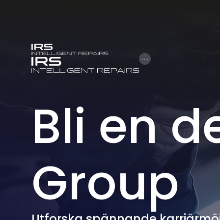
Open Hamburger 
Bli en d
Group
Utforska spännande karriärmöj