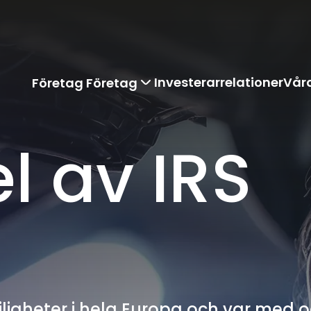
Investerarrelationer
Våra
Företag
Företag
Menu
el av IRS
ligheter i hela Europa och var med 