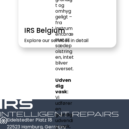
t og
omhyg
geligt –
fra
instrum
IRS Belgium
entbræ
ttet til
Explore our services in detail
sædep
olstring
en, intet
bliver
overset.
Udven
dig
vask:
Vi
udfører
en
grundig
Eidelstedter Platz 18
udvendi
g vask,
22523 Hamburg, Germany