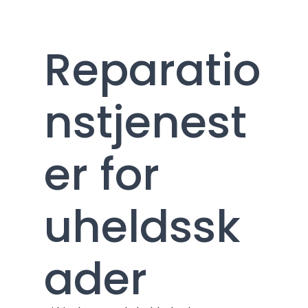
er
Reparatio
Ekspertløsninger til alle
nstjenest
typer uheldsskader
er for
uheldssk
ader