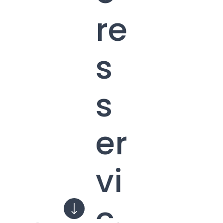
re
s
s
er
vi
c