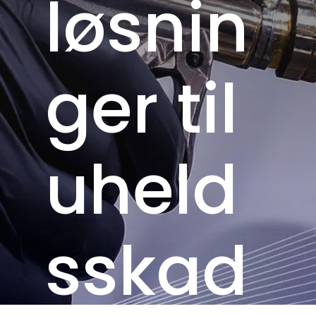
løsnin
ger til
uheld
sskad