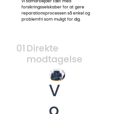
Vi samarbejder tæt med
forsikringsselskaber for at gøre
reparationsprocessen så enkel og
problemfri som muligt for dig.
01
Direkte
modtagelse
V
o