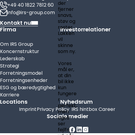
der
+49 40 1822 7812 60
fjerner
info@irs-group.com
snavs,
støv og
Kontakt nu
rester.
Firma
Investorrelationer
Lakken
vil
Om IRS Group
skinne
Koncernstruktur
som ny.
Lederskab
Vores
Strategi
mål er,
Forretningsmodel
at din
Forretningsenheder
bil ikke
ESG og bæredygtighed
kun
fungere
Karriere
r
Locations
Nyhedsrum
perfekt,
Imprint
Privacy Policy
IRS hintbox
Career
men
Sociale medier
også
ser
fejlfri